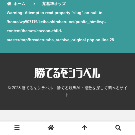
ホーム
某基準オッズ
Warning
: Attempt to read property "slug" on null in
/home/wp503119/keiba-shiraberu.net/public_html/wp-
content/themes/cocoon-child-
master/tmp/breadcrumbs_archive_original.php
on line
28
© 2023 勝てるをシラベル｜勝てる競馬AI・指数を探して調べるサイ
ト.