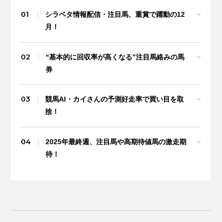
シラベタ情報配信・注目馬、重賞で躍動の12
月！
“基本的に回収率が高くなる”注目馬絡みの馬
券
競馬AI・カイさんの予測好走率で買い目を取
捨！
2025年最終週、注目馬や高期待値馬の激走期
待！