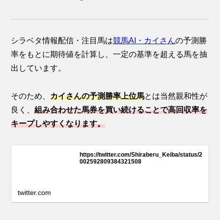
シラベタ情報配信・注目馬は
競馬AI・カイさん
の予測勝
率をもとに期待値を計算し、一定の基準を超える馬を抽
出しています。
そのため、
カイさんの予測勝率上位馬
とは当然親和性が
良く、
組み合わせた馬券を買い続けることで高回収率を
キープしやすくなります。
https://twitter.com/Shiraberu_Keiba/status/2
002592809384321508
twitter.com