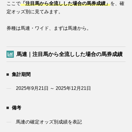
ここで
「注目馬から全流しした場合の馬券成績」
を、確
定オッズ別に見てみます。
券種は馬連・ワイド、まずは馬連から。
馬連｜注目馬から全流しした場合の馬券成績
集計期間
2025年9月21日 ～ 2025年12月21日
備考
馬連の確定オッズ別成績を表記