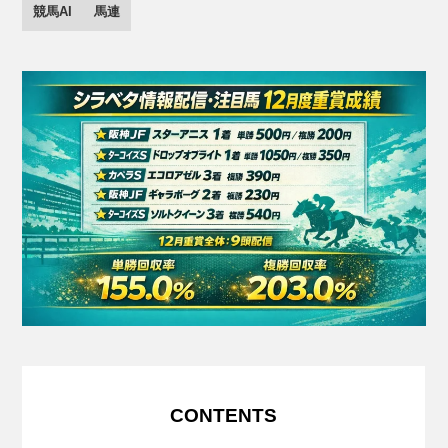
競馬AI
馬連
CONTENTS