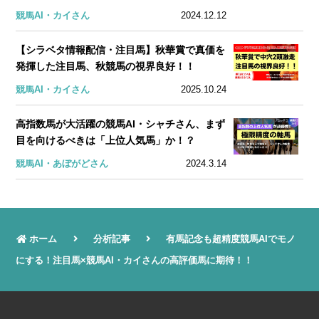
競馬AI・カイさん
2024.12.12
【シラベタ情報配信・注目馬】秋華賞で真価を
発揮した注目馬、秋競馬の視界良好！！
競馬AI・カイさん
2025.10.24
高指数馬が大活躍の競馬AI・シャチさん、まず
目を向けるべきは「上位人気馬」か！？
競馬AI・あぼがどさん
2024.3.14
ホーム
分析記事
有馬記念も超精度競馬AIでモノ
にする！注目馬×競馬AI・カイさんの高評価馬に期待！！