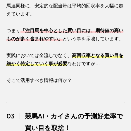
馬連同様に、安定的な配当帯は平均的回収率を大幅に超
えています。
つまり
「注目馬を中心とした買い目には、期待値の高い
ものが多く含まれやすい」
という事を示唆しています。
実践においては全流しでなく、
高回収率となる買い目を
細かく特定していく事が必要
なわけですが…
そこで活用すべき情報は何か？
競馬AI・カイさんの予測好走率で
買い目を取捨！