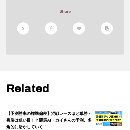
Share
Related
【予測勝率の標準偏差】混戦レースほど単勝・
複勝は狙い目！？競馬AI・カイさんの予測、多
角的に活かしていく！