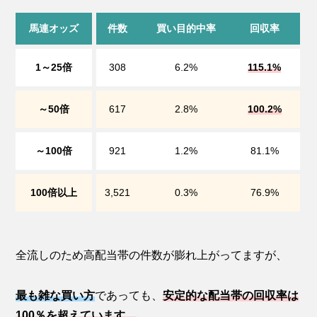
馬連オッズ
件数
買い目的中率
回収率
1～25倍
308
6.2%
115.1%
～50倍
617
2.8%
100.2%
～100倍
921
1.2%
81.1%
100倍以上
3,521
0.3%
76.9%
全流しのため高配当帯の件数が膨れ上がってますが、
最も雑な買い方
であっても、
安定的な配当帯の回収率は
100％を超えています。