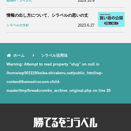
2025.10.9
競馬AI・カイさん
情報の出し方について、シラベルの思いの丈
2023.6.27
シラベルの方針
ホーム
シラベル活用法
Warning
: Attempt to read property "slug" on null in
/home/wp503119/keiba-shiraberu.net/public_html/wp-
content/themes/cocoon-child-
master/tmp/breadcrumbs_archive_original.php
on line
28